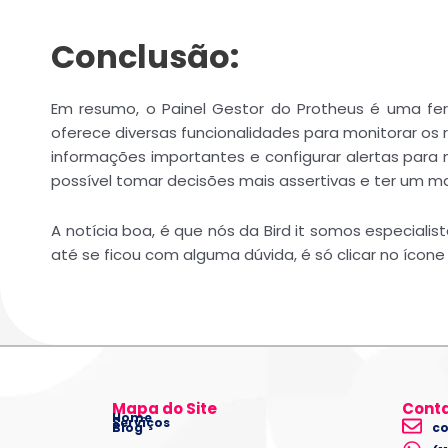
Conclusão:
Em resumo, o Painel Gestor do Protheus é uma ferr
oferece diversas funcionalidades para monitorar os
informações importantes e configurar alertas para 
possível tomar decisões mais assertivas e ter um ma
A notícia boa, é que nós da Bird it somos especial
até se ficou com alguma dúvida, é só clicar no ícon
Mapa do Site
Cont
Home
Serviços
Blog
co