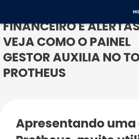
Ir
para
H
o
FINANCEIRO E ALERTAS
conteúdo
VEJA COMO O PAINEL
GESTOR AUXILIA NO T
PROTHEUS
Apresentando uma d