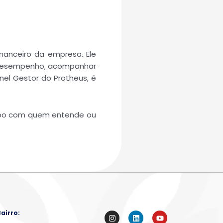
nanceiro da empresa. Ele
de desempenho, acompanhar
nel Gestor do Protheus, é
 papo com quem entende ou
Bairro:
I
L
Y
n
i
o