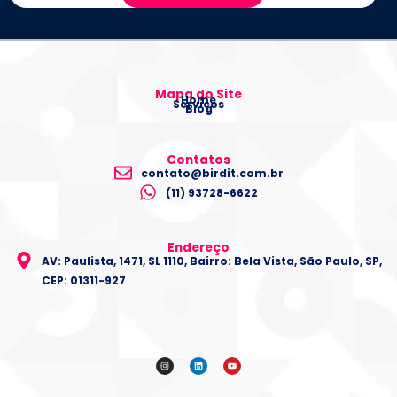
Mapa do Site
Home
Serviços
Blog
Contatos
contato@birdit.com.br
(11) 93728-6622
Endereço
AV: Paulista, 1471, SL 1110, Bairro: Bela Vista, São Paulo, SP,
CEP: 01311-927
I
L
Y
n
i
o
s
n
u
t
k
t
a
e
u