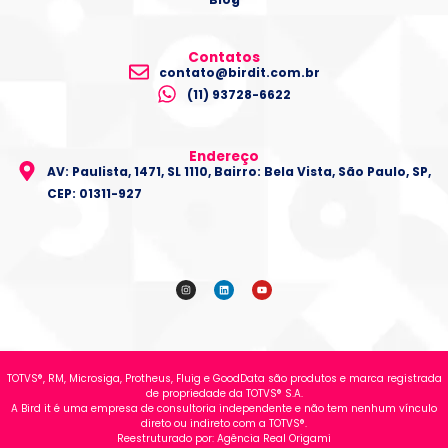
Contatos
contato@birdit.com.br
(11) 93728-6622
Endereço
AV: Paulista, 1471, SL 1110, Bairro: Bela Vista, São Paulo, SP,
CEP: 01311-927
I
L
Y
n
i
o
s
n
u
t
k
t
a
e
u
g
d
b
r
i
e
a
n
m
TOTVS®, RM, Microsiga, Protheus, Fluig e GoodData são produtos e marca registrada
de propriedade da TOTVS® S.A.
A Bird it é uma empresa de consultoria independente e não tem nenhum vínculo
direto ou indireto com a TOTVS®.
Reestruturado por:
Agência Real Origami