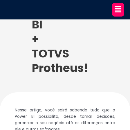
Ir
Power
para
o
BI
conteúdo
+
TOTVS
Protheus!
Nesse artigo, você sairá sabendo tudo que o
Power BI possibilita, desde tomar decisões,
gerenciar o seu negócio até as diferenças entre
ele e outros softwares.